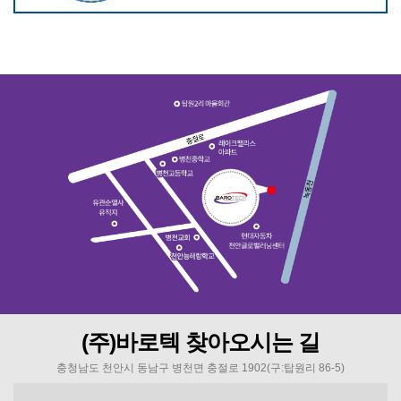
(주)바로텍 찾아오시는 길
충청남도 천안시 동남구 병천면 충절로 1902(구:탑원리 86-5)