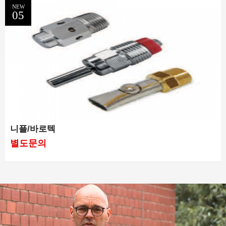
NEW
05
니플/바로텍
별도문의