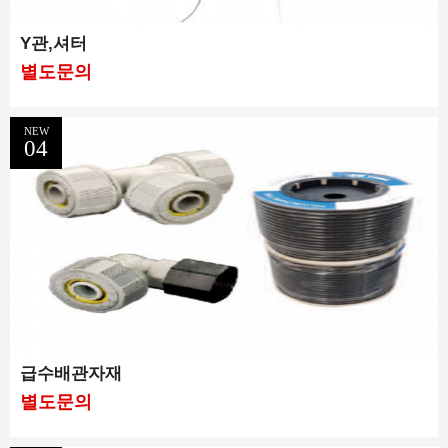
Y관,셔터
별도문의
NEW
04
급수배관자재
별도문의