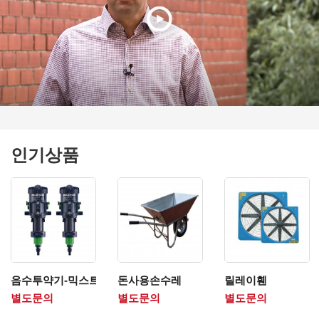
인기상품
음수투약기-믹스트론
돈사용손수레
릴레이휀
별도문의
별도문의
별도문의