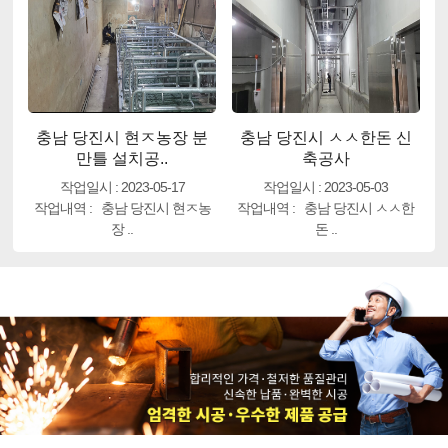
충남 당진시 현ㅈ농장 분
충남 당진시 ㅅㅅ한돈 신
만틀 설치공..
축공사
작업일시 : 2023-05-17
작업일시 : 2023-05-03
작업내역 : 충남 당진시 현ㅈ농
작업내역 : 충남 당진시 ㅅㅅ한
장 ..
돈 ..