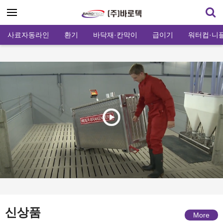
사료자동라인
환기
바닥재·칸막이
급이기
워터컵·니
신상품
More